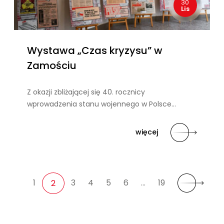
30
Lis
Wystawa „Czas kryzysu” w
Zamościu
Z okazji zbliżającej się 40. rocznicy
wprowadzenia stanu wojennego w Polsce…
więcej
1
3
4
5
6
…
19
2