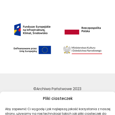
©Archiwa Państwowe 2023
Wykonanie:
nFinity.pl
Pliki ciasteczek
Deklaracja dostępności
Aby zapewnić Ci wygodę i jak najlepszą jakość korzystania z naszej
Polityka prywatności
strony, używamy na niej technologii takich jak pliki ciasteczek do