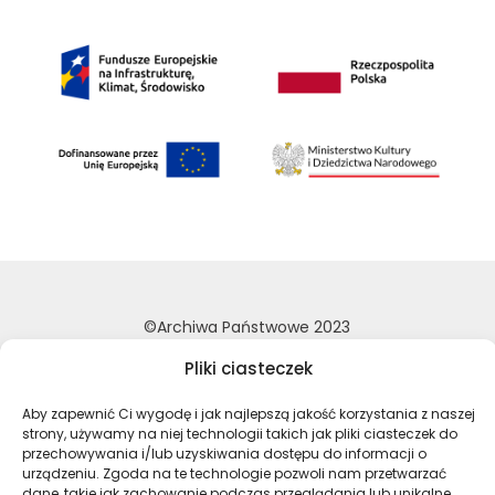
©Archiwa Państwowe 2023
Wykonanie:
nFinity.pl
Pliki ciasteczek
Deklaracja dostępności
Aby zapewnić Ci wygodę i jak najlepszą jakość korzystania z naszej
Polityka prywatności
strony, używamy na niej technologii takich jak pliki ciasteczek do
przechowywania i/lub uzyskiwania dostępu do informacji o
Mapa strony
urządzeniu. Zgoda na te technologie pozwoli nam przetwarzać
dane, takie jak zachowanie podczas przeglądania lub unikalne