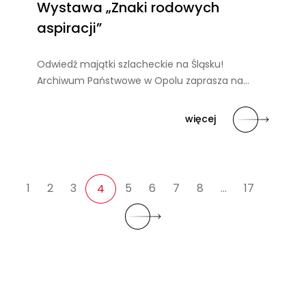
Wystawa „Znaki rodowych
aspiracji”
Odwiedź majątki szlacheckie na Śląsku!
Archiwum Państwowe w Opolu zaprasza na…
więcej
1
2
3
5
6
7
8
…
17
4