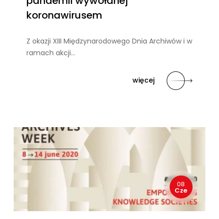
pandemii wywołanej
koronawirusem
Z okazji XIII Międzynarodowego Dnia Archiwów i w
ramach akcji…
więcej
08
Cze