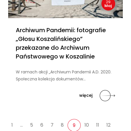
29
Maj
Archiwum Pandemii: fotografie
„Głosu Koszalińskiego”
przekazane do Archiwum
Państwowego w Koszalinie
W ramach akcji „Archiwum Pandemii A.D. 2020.
Społeczna kolekcja dokumentów…
więcej
1
…
5
6
7
8
10
11
12
9