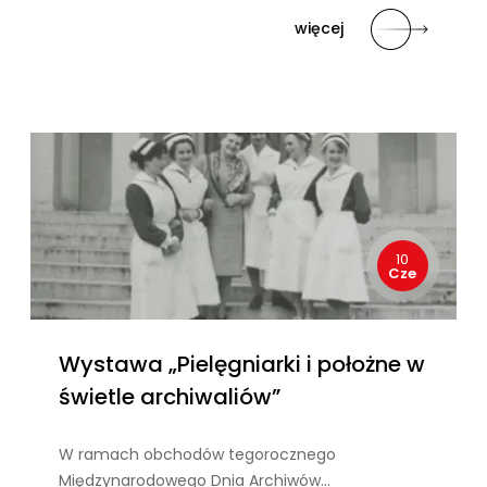
więcej
10
Cze
Wystawa „Pielęgniarki i położne w
świetle archiwaliów”
W ramach obchodów tegorocznego
Międzynarodowego Dnia Archiwów…