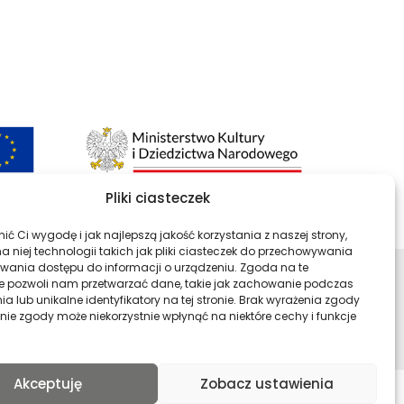
Pliki ciasteczek
ć Ci wygodę i jak najlepszą jakość korzystania z naszej strony,
 niej technologii takich jak pliki ciasteczek do przechowywania
kiwania dostępu do informacji o urządzeniu. Zgoda na te
e pozwoli nam przetwarzać dane, takie jak zachowanie podczas
ści
Profil Archiwa Państwowe w ser
Profil Archiwa Państwow
Profil Archiwa P
Profil Ar
a lub unikalne identyfikatory na tej stronie. Brak wyrażenia zgody
nie zgody może niekorzystnie wpłynąć na niektóre cechy i funkcje
Akceptuję
Zobacz ustawienia