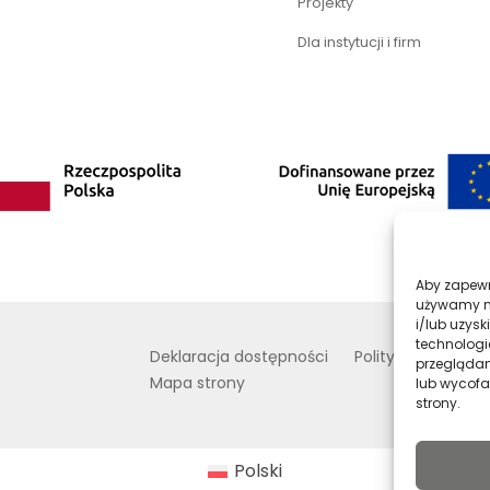
Projekty
Dla instytucji i firm
Aby zapewni
używamy na
i/lub uzys
technologi
Deklaracja dostępności
Polityka prywatno
przeglądani
Mapa strony
lub wycofa
strony.
Polski