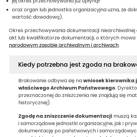
jej okres przechowywania już upłynął
oraz organ lub jednostka organizacyjna uzna, że do
wartość dowodową).
Okres przechowywania dokumentacji niearchiwalnej 
akt lub kwalifikatorze dokumentacji, o których mowa w
narodowym zasobie archiwalnym i archiwach
.
Kiedy potrzebna jest zgoda na brakow
Brakowanie odbywa się na
wniosek kierownika 
właściwego Archiwum Państwowego
. Dyrekt
przeznaczonej do zniszczenia nie znajdują się ma
historycznej).
Zgodę na zniszczenie dokumentacji
muszą ka
i samorządowe jednostki organizacyjne, jak i pr
dokumentację po państwowych i samorządowych 