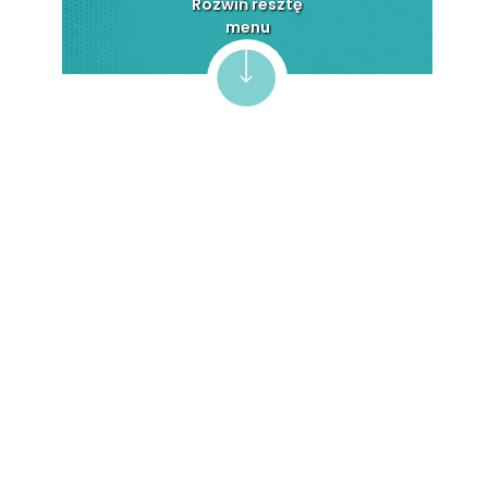
Rozwiń resztę
Opracowywanie
menu
dokumentacji
Zabezpieczanie
dokumentacji
Przekazywanie
dokumentacji
Dokumentacja pracownicza
Patronat honorowy