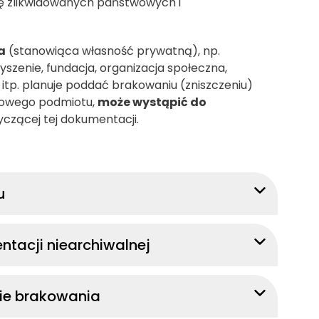
 zlikwidowanych państwowych i
a
(stanowiąca własność prywatną), np.
zyszenie, fundacja, organizacja społeczna,
itp. planuje poddać brakowaniu (zniszczeniu)
wowego podmiotu,
może wystąpić do
yczącej tej dokumentacji.
u
ntacji niearchiwalnej
ie brakowania