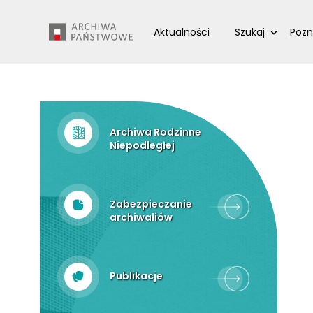
Przejdź
Wyszukiwarka
do
Aktualności
Szukaj
Pozn
treści
Archiwa Rodzinne
Niepodległej
Zabezpieczanie
archiwaliów
Publikacje