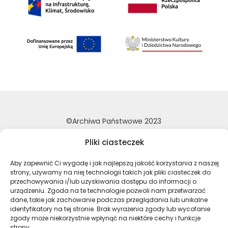
©Archiwa Państwowe 2023
Wykonanie:
nFinity.pl
Pliki ciasteczek
Deklaracja dostępności
Aby zapewnić Ci wygodę i jak najlepszą jakość korzystania z naszej
Polityka prywatności
strony, używamy na niej technologii takich jak pliki ciasteczek do
Mapa strony
przechowywania i/lub uzyskiwania dostępu do informacji o
urządzeniu. Zgoda na te technologie pozwoli nam przetwarzać
dane, takie jak zachowanie podczas przeglądania lub unikalne
identyfikatory na tej stronie. Brak wyrażenia zgody lub wycofanie
Profil Archiwa Państwowe w serwi
Profil Archiwa Państwowe w
Profil Archiwa Państ
Profil Archiwa 
zgody może niekorzystnie wpłynąć na niektóre cechy i funkcje
strony.