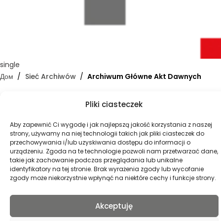
single
Дом
Sieć Archiwów
Archiwum Główne Akt Dawnych
Archiwum Główne Akt Dawnych
Pliki ciasteczek
Aby zapewnić Ci wygodę i jak najlepszą jakość korzystania z naszej
[mst-sidemenu]
strony, używamy na niej technologii takich jak pliki ciasteczek do
przechowywania i/lub uzyskiwania dostępu do informacji o
[mst-sidemenu]
urządzeniu. Zgoda na te technologie pozwoli nam przetwarzać dane,
takie jak zachowanie podczas przeglądania lub unikalne
identyfikatory na tej stronie. Brak wyrażenia zgody lub wycofanie
zgody może niekorzystnie wpłynąć na niektóre cechy i funkcje strony.
Polski
(
Польский
)
English
(
Английский
)
Akceptuję
Русский
Беларуская
(
Белорусский
)