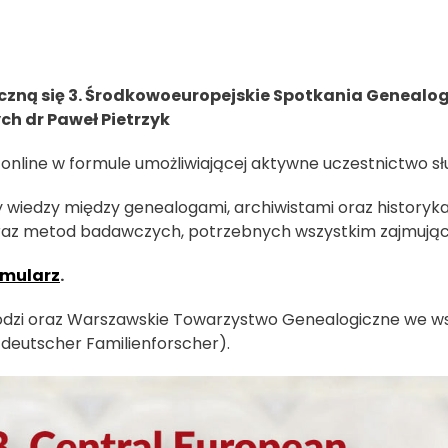
zpoczną się 3. Środkowoeuropejskie Spotkania Gene
h dr Paweł Pietrzyk
 online w formule umożliwiającej aktywne uczestnictwo s
wiedzy między genealogami, archiwistami oraz historykam
 oraz metod badawczych, potrzebnych wszystkim zajmujący
rmularz
.
dzi oraz Warszawskie Towarzystwo Genealogiczne we w
eutscher Familienforscher).