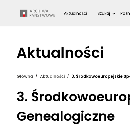
Przejdź
Wyszukiwarka
do
Aktualności
Szukaj
Pozn
treści
Aktualności
Główna
Aktualności
3. Środkowoeuropejskie Sp
3. Środkowoeurop
Genealogiczne