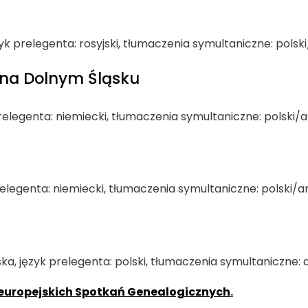
zyk prelegenta: rosyjski, tłumaczenia symultaniczne: polsk
i na Dolnym Śląsku
relegenta: niemiecki, tłumaczenia symultaniczne: polski/an
relegenta: niemiecki, tłumaczenia symultaniczne: polski/an
a, język prelegenta: polski, tłumaczenia symultaniczne: a
oeuropejskich Spotkań Genealogicznych
.