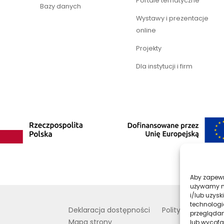
Portale tematyczne
Bazy danych
Wystawy i prezentacje
online
Projekty
Dla instytucji i firm
Aby zapewni
używamy na
i/lub uzys
technologi
Deklaracja dostępności
Polityka prywatno
przeglądani
Mapa strony
lub wycofa