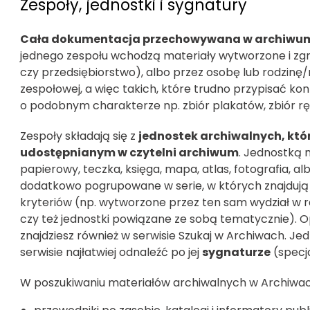
Zespoły, jednostki i sygnatury
Cała dokumentacja przechowywana w archiwum dz
jednego zespołu wchodzą materiały wytworzone i zgr
czy przedsiębiorstwo), albo przez osobę lub rodzinę/
zespołowej, a więc takich, które trudno przypisać ko
o podobnym charakterze np. zbiór plakatów, zbiór rę
Zespoły składają się z
jednostek archiwalnych, k
udostępnianym w czytelni archiwum
. Jednostką
papierowy, teczka, księga, mapa, atlas, fotografia, a
dodatkowo pogrupowane w serie, w których znajdują
kryteriów (np. wytworzone przez ten sam wydział w
czy też jednostki powiązane ze sobą tematycznie). Op
znajdziesz również w serwisie Szukaj w Archiwach. 
serwisie najłatwiej odnaleźć po jej
sygnaturze
(specj
W poszukiwaniu materiałów archiwalnych w Archiw