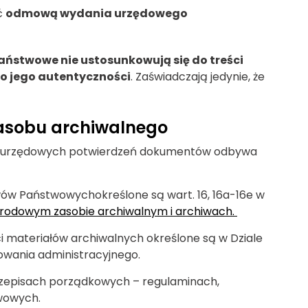
ć
odmową wydania urzędowego
aństwowe nie ustosunkowują się do
treści
o jego autentyczności
. Zaświadczają jedynie, że
zasobu archiwalnego
e urzędowych potwierdzeń dokumentów odbywa
ów Państwowychokreślone są wart. 16, 16a-16e w
 narodowym zasobie archiwalnym i archiwach.
 materiałów archiwalnych określone są w Dziale
powania administracyjnego.
przepisach porządkowych – regulaminach,
wowych.