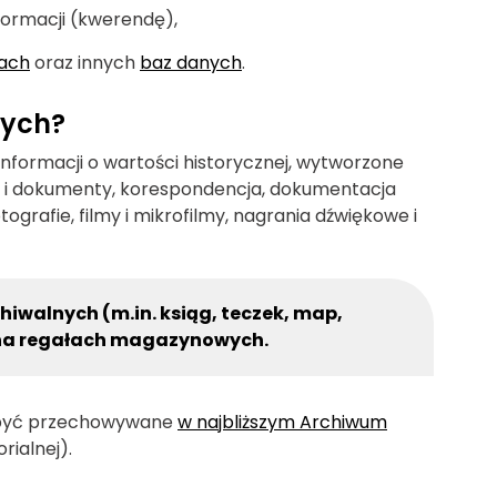
formacji (kwerendę),
wach
oraz innych
baz danych
.
wych?
formacji o wartości historycznej, wytworzone
ta i dokumenty, korespondencja, dokumentacja
tografie, filmy i mikrofilmy, nagrania dźwiękowe i
hiwalnych (m.in. ksiąg, teczek, map,
k na regałach magazynowych.
 być przechowywane
w najbliższym Archiwum
rialnej).