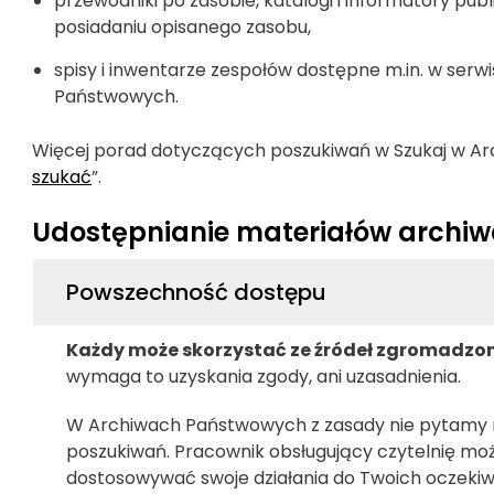
przewodniki po zasobie, katalogi i informatory p
posiadaniu opisanego zasobu,
spisy i inwentarze zespołów dostępne m.in. w serwi
Państwowych.
Więcej porad dotyczących poszukiwań w Szukaj w Arc
szukać
”.
Udostępnianie materiałów archi
Powszechność dostępu
Każdy może skorzystać ze źródeł zgromadzo
wymaga to uzyskania zgody, ani uzasadnienia.
W Archiwach Państwowych z zasady nie pytamy 
poszukiwań. Pracownik obsługujący czytelnię może
dostosowywać swoje działania do Twoich oczekiwań