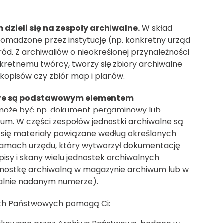
ieli się na zespoły archiwalne.
W skład
omadzone przez instytucję (np. konkretny urząd
ród. Z archiwaliów o nieokreślonej przynależności
nkretnemu twórcy, tworzy się zbiory archiwalne
kopisów czy zbiór map i planów.
tóre są podstawowym elementem
 może być np. dokument pergaminowy lub
lbum. W części zespołów jednostki archiwalne są
 się materiały powiązane według określonych
 ramach urzędu, który wytworzył dokumentację
isy i skany wielu jednostek archiwalnych
Jednostkę archiwalną w magazynie archiwum lub w
alnie nadanym numerze).
ach Państwowych pomogą Ci: