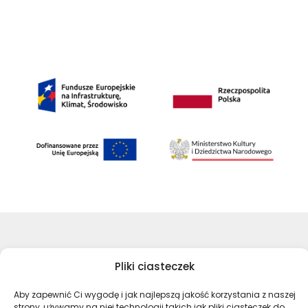
©Archiwa Państwowe 2023
Pliki ciasteczek
Wykonanie:
nFinity.pl
Aby zapewnić Ci wygodę i jak najlepszą jakość korzystania z naszej
Deklaracja dostępności
strony, używamy na niej technologii takich jak pliki ciasteczek do