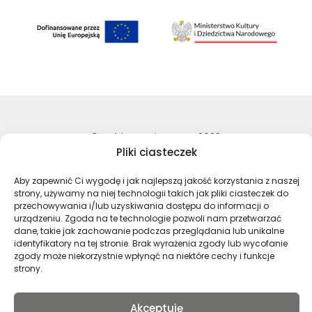
©Archiwa Państwowe 2023
Pliki ciasteczek
Wykonanie:
nFinity.pl
Aby zapewnić Ci wygodę i jak najlepszą jakość korzystania z naszej
Deklaracja dostępności
strony, używamy na niej technologii takich jak pliki ciasteczek do
Polityka prywatności
przechowywania i/lub uzyskiwania dostępu do informacji o
Mapa strony
urządzeniu. Zgoda na te technologie pozwoli nam przetwarzać
dane, takie jak zachowanie podczas przeglądania lub unikalne
identyfikatory na tej stronie. Brak wyrażenia zgody lub wycofanie
zgody może niekorzystnie wpłynąć na niektóre cechy i funkcje
Profil Archiwa Państwowe w serwi
Profil Archiwa Państwowe w
Profil Archiwa Państ
Profil Archiwa 
strony.
Akceptuję