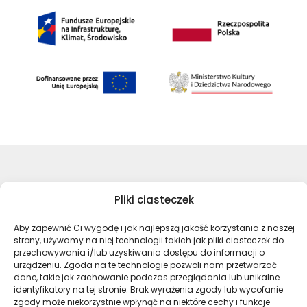
©Archiwa Państwowe 2023
Pliki ciasteczek
Wykonanie:
nFinity.pl
Aby zapewnić Ci wygodę i jak najlepszą jakość korzystania z naszej
Deklaracja dostępności
strony, używamy na niej technologii takich jak pliki ciasteczek do
Polityka prywatności
przechowywania i/lub uzyskiwania dostępu do informacji o
Mapa strony
urządzeniu. Zgoda na te technologie pozwoli nam przetwarzać
dane, takie jak zachowanie podczas przeglądania lub unikalne
identyfikatory na tej stronie. Brak wyrażenia zgody lub wycofanie
zgody może niekorzystnie wpłynąć na niektóre cechy i funkcje