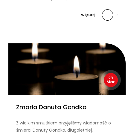
więcej
28
Mar
Zmarła Danuta Gondko
Z wielkim smutkiem przyjęliśmy wiadomość o
śmierci Danuty Gondko, długoletniej…