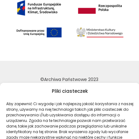
©Archiwa Państwowe 2023
Wykonanie:
nFinity.pl
Pliki ciasteczek
Deklaracja dostępności
Aby zapewnić Ci wygodę i jak najlepszą jakość korzystania z naszej
Polityka prywatności
strony, używamy na niej technologii takich jak pliki ciasteczek do
przechowywania i/lub uzyskiwania dostępu do informacji o
Mapa strony
urządzeniu. Zgoda na te technologie pozwoli nam przetwarzać
dane, takie jak zachowanie podczas przeglądania lub unikalne
identyfikatory na tej stronie. Brak wyrażenia zgody lub wycofanie
Profil Archiwa Państwowe w serwi
Profil Archiwa Państwowe w
Profil Archiwa Państ
Profil Archiwa 
zgody może niekorzystnie wpłynąć na niektóre cechy i funkcje