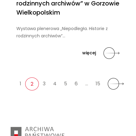
rodzinnych archiwów” w Gorzowie
Wielkopolskim
Wystawa plenerowa „Niepodległa. Historie z
rodzinnych archiwów”…
więcej
1
3
4
5
6
…
15
2