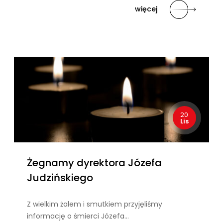
więcej
20
Lis
Żegnamy dyrektora Józefa
Judzińskiego
Z wielkim żalem i smutkiem przyjęliśmy
informację o śmierci Józefa…