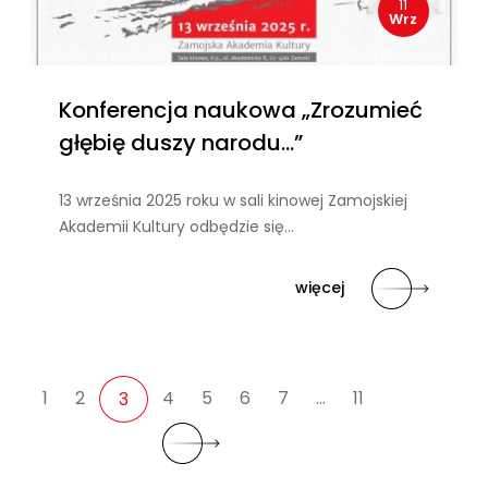
11
Wrz
Konferencja naukowa „Zrozumieć
głębię duszy narodu…”
13 września 2025 roku w sali kinowej Zamojskiej
Akademii Kultury odbędzie się…
więcej
1
2
4
5
6
7
…
11
3