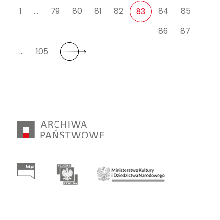
1
…
79
80
81
82
84
85
83
86
87
…
105