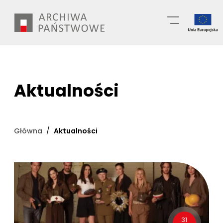
Przejdź
Wyszukiwarka
do
treści
Aktualności
Główna
Aktualności
31