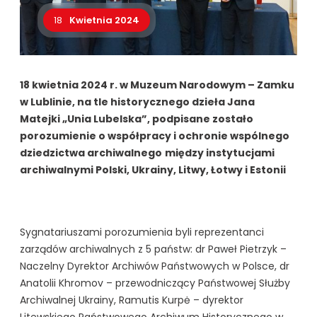
18
Kwietnia 2024
18 kwietnia 2024 r. w Muzeum Narodowym – Zamku
w Lublinie, na tle historycznego dzieła Jana
Matejki „Unia Lubelska”, podpisane zostało
porozumienie o współpracy i ochronie wspólnego
dziedzictwa archiwalnego
między instytucjami
archiwalnymi Polski, Ukrainy, Litwy, Łotwy i Estonii
Sygnatariuszami porozumienia byli reprezentanci
zarządów archiwalnych z 5 państw: dr Paweł Pietrzyk –
Naczelny Dyrektor Archiwów Państwowych w Polsce, dr
Anatolii Khromov – przewodniczący Państwowej Służby
Archiwalnej Ukrainy, Ramutis Kurpė – dyrektor
Litewskiego Państwowego Archiwum Historycznego w