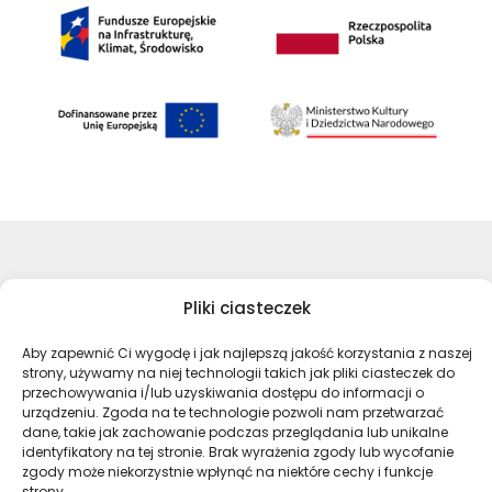
©Archiwa Państwowe 2023
Pliki ciasteczek
Wykonanie:
nFinity.pl
Aby zapewnić Ci wygodę i jak najlepszą jakość korzystania z naszej
Deklaracja dostępności
strony, używamy na niej technologii takich jak pliki ciasteczek do
Polityka prywatności
przechowywania i/lub uzyskiwania dostępu do informacji o
Mapa strony
urządzeniu. Zgoda na te technologie pozwoli nam przetwarzać
dane, takie jak zachowanie podczas przeglądania lub unikalne
identyfikatory na tej stronie. Brak wyrażenia zgody lub wycofanie
zgody może niekorzystnie wpłynąć na niektóre cechy i funkcje
Profil Archiwa Państwowe w serwi
Profil Archiwa Państwowe w
Profil Archiwa Państ
Profil Archiwa 
strony.