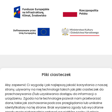
©Archiwa Państwowe 2023
Pliki ciasteczek
Wykonanie:
nFinity.pl
Aby zapewnić Ci wygodę i jak najlepszą jakość korzystania z naszej
Deklaracja dostępności
strony, używamy na niej technologii takich jak pliki ciasteczek do
Polityka prywatności
przechowywania i/lub uzyskiwania dostępu do informacji o
urządzeniu. Zgoda na te technologie pozwoli nam przetwarzać
Mapa strony
dane, takie jak zachowanie podczas przeglądania lub unikalne
identyfikatory na tej stronie. Brak wyrażenia zgody lub wycofanie
zgody może niekorzystnie wpłynąć na niektóre cechy i funkcje