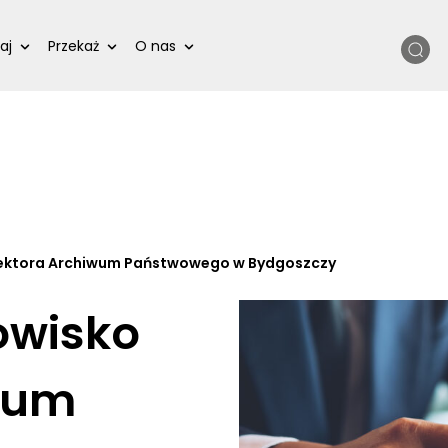
Szukaj
aj
Przekaż
O nas
rektora Archiwum Państwowego w Bydgoszczy
owisko
wum