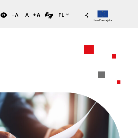
Wersja polska
PL