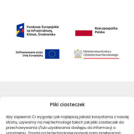
©Archiwa Państwowe 2023
Pliki ciasteczek
Wykonanie:
nFinity.pl
Aby zapewnić Ci wygodę i jak najlepszą jakość korzystania z naszej
Deklaracja dostępności
strony, używamy na niej technologii takich jak pliki ciasteczek do
Polityka prywatności
przechowywania i/lub uzyskiwania dostępu do informacji o
urządzeniu. Zgoda na te technologie pozwoli nam przetwarzać
Mapa strony