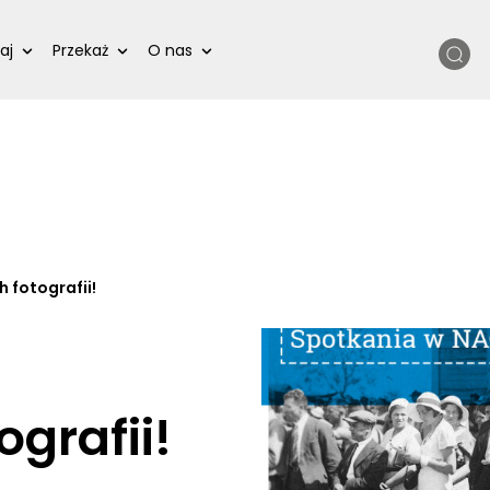
Szukaj
aj
Przekaż
O nas
 fotografii!
grafii!