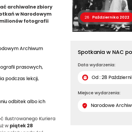
nać archiwalne zbiory
spotkań w Narodowym
26
Października 2022
milionów fotografii
Narodowym Archiwum
Spotkania w NAC po
Data wydarzenia:
ografii prasowych,
Od : 28 Październ
a podczas lekcji,
Miejsce wydarzenia:
iu odbitek albo ich
Narodowe Archiwu
ęć Ilustrowanego Kuriera
uż w
piątek 28