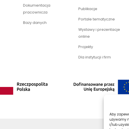
Dokumentacja
Publikacje
pracownicza
Portale tematyczne
Bazy danych
Wystawy i prezentacje
online
Projekty
Dla instytucji i firm
Aby zapewni
używamy na
i/lub uzys