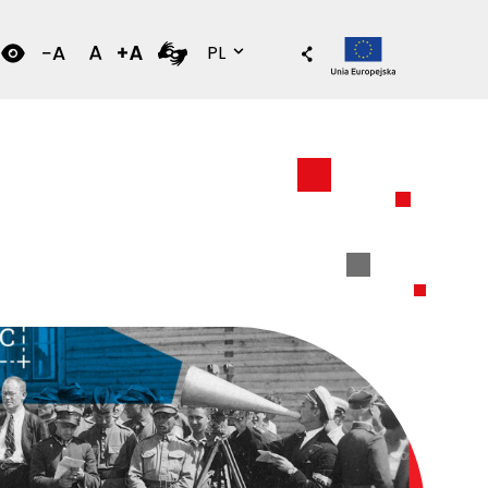
Wersja polska
PL