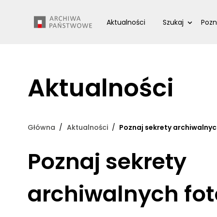
Przejdź
Wyszukiwarka
do
Aktualności
Szukaj
Pozn
treści
Aktualności
Główna
Aktualności
Poznaj sekrety archiwalnych
Poznaj sekrety
archiwalnych foto