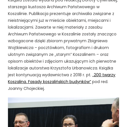
Książka została wydana pod redakcją Doroty Cywińskiej,
starszego kustosza Archiwum Państwowego w
Koszalinie. Publikacja prezentuje archiwalia związane z
nieistniejącymi już w mieście obiektami, miejscami i
lokalizacjami. Zawarte w niej materiały z zasobu
Archiwum Państwowego w Koszalinie zostały znacząco
wzbogacone dzięki zbiorom prywatnym Zbigniewa
Wojtkiewicza – pocztówkom, fotografiom i drukom
ulotnym związanym ze „starym” Koszalinem – oraz
opisom obiektów i zdjęciom ukazującym ich pierwotne
lokalizacje autorstwa Krzysztofa Urbanowicza. Książka
jest kontynuacją wydawnictwa z 2018 r. pt.
„200 twarzy
Koszalina. Fasady koszalińskich budynków”
pod red.
Joanny Chojeckiej.