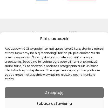
©Archiwa Państwowe 2023
Pliki ciasteczek
Wykonanie:
nFinity.pl
Aby zapewnić Ci wygodę i jak najlepszą jakość korzystania z naszej
Deklaracja dostępności
strony, używamy na niej technologii takich jak pliki ciasteczek do
Polityka prywatności
przechowywania i/lub uzyskiwania dostępu do informacji o
Mapa strony
urządzeniu. Zgoda na te technologie pozwoli nam przetwarzać
dane, takie jak zachowanie podczas przeglądania lub unikalne
identyfikatory na tej stronie. Brak wyrażenia zgody lub wycofanie
zgody może niekorzystnie wpłynąć na niektóre cechy i funkcje
Profil Archiwa Państwowe w serwi
Profil Archiwa Państwowe w
Profil Archiwa Państ
Profil Archiwa 
strony.
Akceptuję
Polski
Zobacz ustawienia