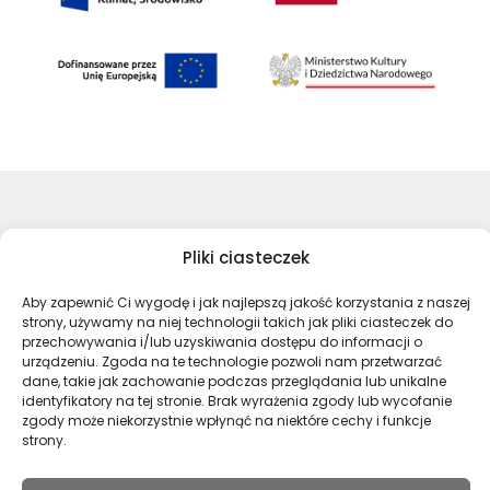
©Archiwa Państwowe 2023
Pliki ciasteczek
Wykonanie:
nFinity.pl
Aby zapewnić Ci wygodę i jak najlepszą jakość korzystania z naszej
Deklaracja dostępności
strony, używamy na niej technologii takich jak pliki ciasteczek do
Polityka prywatności
przechowywania i/lub uzyskiwania dostępu do informacji o
Mapa strony
urządzeniu. Zgoda na te technologie pozwoli nam przetwarzać
dane, takie jak zachowanie podczas przeglądania lub unikalne
identyfikatory na tej stronie. Brak wyrażenia zgody lub wycofanie
zgody może niekorzystnie wpłynąć na niektóre cechy i funkcje
Profil Archiwa Państwowe w serwi
Profil Archiwa Państwowe w
Profil Archiwa Państ
Profil Archiwa 
strony.