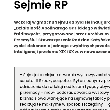
Sejmie RP
Wczoraj w gmachu Sejmu odbyła się inaugura
„Działalność Apolinarego Garlickiego w świe
źródłowych”, przygotowanej przez Archiwum
Przemyślu i Stowarzyszenie Rodzina Katyńska
życie i dokonania jednego z wybitnych przedst
inteligencji przełomu XIX i XX w. w nowoczesne
– Sejm, jako miejsce otwarcia wystawy, został 
senator II Rzeczypospolitej. Był on jednym z pr
odniesienia do refleksji nad losem tysięcy oby
przemocy – mówił podczas otwarcia wystawy N
brzmią słowa widniejące na sejmowej tablicy p
realizują tę maksymę w sposób szczególny — g