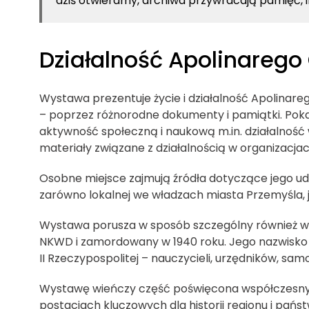
dziś otwieramy, archiwa przywracają pamięć, 
Działalność Apolinarego
Wystawa prezentuje życie i działalność Apolinar
– poprzez różnorodne dokumenty i pamiątki. Poka
aktywność społeczną i naukową m.in. działalność 
materiały związane z działalnością w organizacj
Osobne miejsce zajmują źródła dotyczące jego udzi
zarówno lokalnej we władzach miasta Przemyśla, ja
Wystawa porusza w sposób szczególny również wąt
NKWD i zamordowany w 1940 roku. Jego nazwisko fig
II Rzeczypospolitej – nauczycieli, urzędników, s
Wystawę wieńczy część poświęcona współczesnym
postaciach kluczowych dla historii regionu i państ