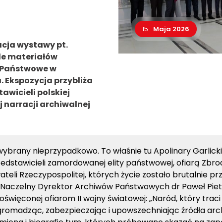
15
Maja 2026
cja wystawy pt.
tle materiałów
 Państwowe w
. Ekspozycja przybliża
awicieli polskiej
j narracji archiwalnej
wybrany nieprzypadkowo. To właśnie tu Apolinary Garlicki
zedstawicieli zamordowanej elity państwowej, ofiarą Zbrod
wateli Rzeczypospolitej, których życie zostało brutalnie 
aczelny Dyrektor Archiwów Państwowych dr Paweł Pietr
oświęconej ofiarom II wojny światowej: „Naród, który trac
romadząc, zabezpieczając i upowszechniając źródła archi