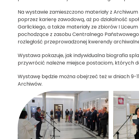
Na wystawie zamieszczono materiały z Archiwum P
poprzez karierę zawodową, aż po działalność społ
Garlickiego, a także materiały ze zbiorów I Lice
pochodzące z zasobu Centralnego Państwowego 
rozległość przeprowadzonej kwerendy archiwalne
Wystawa pokazuje, jak indywidualna biografia splat
przywrócić należne miejsce postaciom, których do
Wystawę będzie można obejrzeć też w dniach 9
Archiwów.
kliknięcie spowoduje powiększenie zdjęcia w galeri
kliknięcie