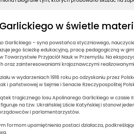
imiona i biografie tym, których próbowano skazać na zap
 Garlickiego w świetle mater
ego Garlickiego – syna powstańca styczniowego, nauczyci
zuje jego ścieżkę edukacyjną, pracę pedagogiczną w gim
w Towarzystwie Przyjaciół Nauk w Przemyślu. Na ekspozycj
ach oraz zainteresowaniami krajoznawczymi realizowanymi
ału w wydarzeniach 1918 roku po odzyskaniu przez Polskę 
k i państwowej w Sejmie i Senacie Rzeczypospolitej Polski
ek tragicznego losu Apolinarego Garlickiego w czasie II
uruje na tzw. Ukraińskiej Liście Katyńskiej i stanowi jede
amorządowców i parlamentarzystów.
 formom upamiętnienia postaci działacza, podkreślając
wa.