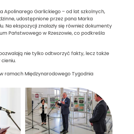
Apolinarego Garlickiego – od lat szkolnych,
rodzinne, udostępnione przez pana Marka
u. Na ekspozycji znalazły się również dokumenty
wum Państwowego w Rzeszowie, co podkreśla
pozwalają nie tylko odtworzyć fakty, lecz także
cieniu.
u w ramach Międzynarodowego Tygodnia
enie zdjęcia w galerii
kliknięcie spowoduje powiększenie zdjęcia w gal