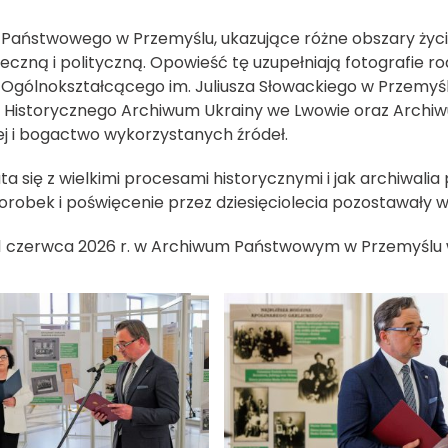
aństwowego w Przemyślu, ukazujące różne obszary życia 
eczną i polityczną. Opowieść tę uzupełniają fotografie 
um Ogólnokształcącego im. Juliusza Słowackiego w Przemyśl
Historycznego Archiwum Ukrainy we Lwowie oraz Archi
j i bogactwo wykorzystanych źródeł.
a się z wielkimi procesami historycznymi i jak archiwalia 
robek i poświęcenie przez dziesięciolecia pozostawały w 
-11 czerwca 2026 r. w Archiwum Państwowym w Przemyśl
i
 spowoduje powiększenie zdjęcia w galerii
kliknięcie spowoduje powiększ