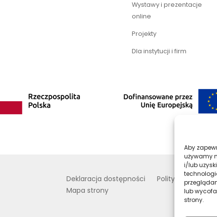
Wystawy i prezentacje
online
Projekty
Dla instytucji i firm
Aby zapewni
używamy na
i/lub uzys
technologi
Deklaracja dostępności
Polityka prywatno
przeglądani
Mapa strony
lub wycofa
strony.