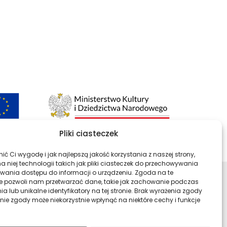
Pliki ciasteczek
ć Ci wygodę i jak najlepszą jakość korzystania z naszej strony,
 niej technologii takich jak pliki ciasteczek do przechowywania
kiwania dostępu do informacji o urządzeniu. Zgoda na te
e pozwoli nam przetwarzać dane, takie jak zachowanie podczas
ści
Profil Archiwa Państwowe w ser
Profil Archiwa Państwow
Profil Archiwa P
Profil Ar
a lub unikalne identyfikatory na tej stronie. Brak wyrażenia zgody
nie zgody może niekorzystnie wpłynąć na niektóre cechy i funkcje