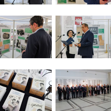
i
 spowoduje powiększenie zdjęcia w galerii
kliknięcie spowoduje powiększ
i
 spowoduje powiększenie zdjęcia w galerii
kliknięcie spowoduje powiększ