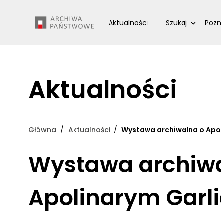
Przejdź
Wyszukiwarka
do
Aktualności
Szukaj
Pozn
treści
Aktualności
Główna
Aktualności
Wystawa archiwalna o Apol
Wystawa archiw
Apolinarym Garl