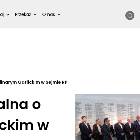
Szukaj
aj
Przekaż
O nas
inarym Garlickim w Sejmie RP
alna o
ickim w