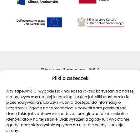
©Archiwa Państwowe 2023
Wykonanie:
nFinity.pl
Pliki ciasteczek
Deklaracja dostępności
Aby zapewnić Ci wygodę i jak najlepszą jakość korzystania z naszej
strony, używamy na niej technologii takich jak pliki ciasteczek do
Polityka prywatności
przechowywania i/lub uzyskiwania dostępu do informacji o
Mapa strony
urządzeniu. Zgoda na te technologie pozwoli nam przetwarzać
dane, takie jak zachowanie podczas przeglądania lub unikalne
identyfikatory na tej stronie. Brak wyrażenia zgody lub wycofanie
zgody może niekorzystnie wpłynąć na niektóre cechy i funkcje
Profil Archiwa Państwowe w serwi
Profil Archiwa Państwowe w
Profil Archiwa Państ
Profil Archiwa 
strony.