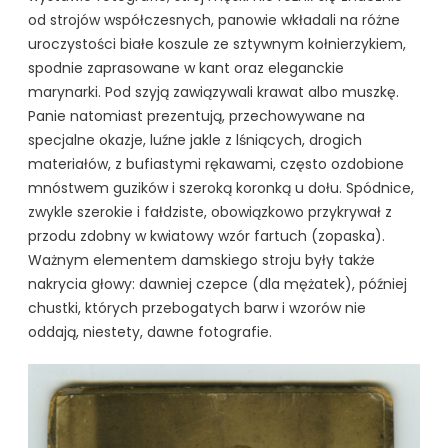
od strojów współczesnych, panowie wkładali na różne
uroczystości białe koszule ze sztywnym kołnierzykiem,
spodnie zaprasowane w kant oraz eleganckie
marynarki. Pod szyją zawiązywali krawat albo muszkę.
Panie natomiast prezentują, przechowywane na
specjalne okazje, luźne jakle z lśniących, drogich
materiałów, z bufiastymi rękawami, często ozdobione
mnóstwem guzików i szeroką koronką u dołu. Spódnice,
zwykle szerokie i fałdziste, obowiązkowo przykrywał z
przodu zdobny w kwiatowy wzór fartuch (zopaska).
Ważnym elementem damskiego stroju były także
nakrycia głowy: dawniej czepce (dla mężatek), później
chustki, których przebogatych barw i wzorów nie
oddają, niestety, dawne fotografie.