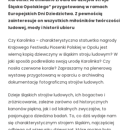
Śląska Opolskiego” przygotowaną w ramach
Europejskich Dni Dziedzictwa. Z pewnością
zainteresuje on wszystkich miłośników twórczości
ludowej, mody i historii ubioru
Czy Karolinka – charakterystyczna statuetka nagrody
Krajowego Festiwalu Piosenki Polskiej w Opolu jest
wierną kopią dziewczyny w śląskim stroju ludowym? W
jaki sposób podkreślała swoją urodę Karolinka? Czy
nosiła czerwone korale? Zapraszamy na plenerową
wystawę przygotowaną w oparciu o archiwalną
dokumentację fotograficzną strojów ludowych.
Dzieje śląskich strojów ludowych, ich bogactwo i
zróżnicowanie, zależne zarówno od historycznych
kanonów piękna, jak i od lokalnych zwyczajów, to
pasjonująca dziedzina badań. To, co dziś wydaje nam
się charakterystycznym strojem śląskim, najczęściej
odbiega od wizerunku dziewcząt, które można było