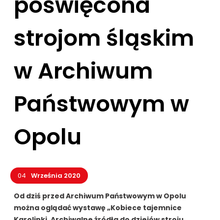
poświęcona
strojom śląskim
w Archiwum
Państwowym w
Opolu
04
Września 2020
Od dziś przed Archiwum Państwowym w Opolu
można oglądać wystawę „
Kobiece tajemnice
Karolinki. Archiwalne źródła do dziejów stroju