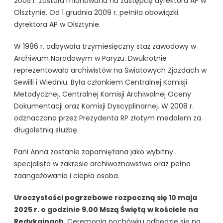
2005 r. została mianowana na zastępcę dyrektora AP w
Olsztynie. Od 1 grudnia 2009 r. pełniła obowiązki
dyrektora AP w Olsztynie.
W 1986 r. odbywała trzymiesięczny staż zawodowy w
Archiwum Narodowym w Paryżu. Dwukrotnie
reprezentowała archiwistów na Światowych Zjazdach w
Sewilli i Wiedniu. Była członkiem Centralnej Komisji
Metodycznej, Centralnej Komisji Archiwalnej Oceny
Dokumentacji oraz Komisji Dyscyplinarnej. W 2008 r.
odznaczona przez Prezydenta RP złotym medalem za
długoletnią służbę.
Pani Anna zostanie zapamiętana jako wybitny
specjalista w zakresie archiwoznawstwa oraz pełna
zaangażowania i ciepła osoba.
Uroczystości pogrzebowe rozpoczną się 10 maja
2025 r. o godzinie 9.00 Mszą Świętą w kościele na
Redykajnach.
Ceremonia pochówku odbędzie się na