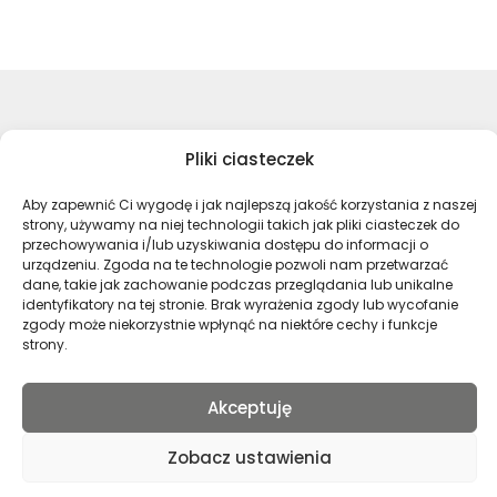
©Archiwa Państwowe 2023
Pliki ciasteczek
Wykonanie:
nFinity.pl
Aby zapewnić Ci wygodę i jak najlepszą jakość korzystania z naszej
Deklaracja dostępności
strony, używamy na niej technologii takich jak pliki ciasteczek do
Polityka prywatności
przechowywania i/lub uzyskiwania dostępu do informacji o
Mapa strony
urządzeniu. Zgoda na te technologie pozwoli nam przetwarzać
dane, takie jak zachowanie podczas przeglądania lub unikalne
identyfikatory na tej stronie. Brak wyrażenia zgody lub wycofanie
zgody może niekorzystnie wpłynąć na niektóre cechy i funkcje
Profil Archiwa Państwowe w serwi
Profil Archiwa Państwowe w
Profil Archiwa Państ
Profil Archiwa 
strony.
Akceptuję
Polski
Zobacz ustawienia