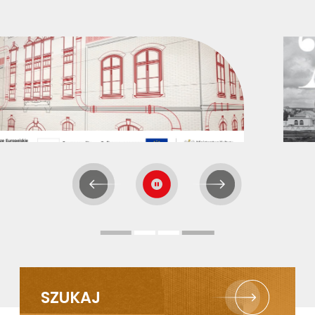
Poprzedni slajd
Następny slajd
SZUKAJ