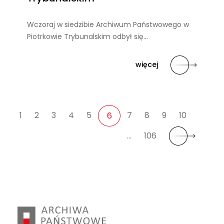
Wczoraj w siedzibie Archiwum Państwowego w
Piotrkowie Trybunalskim odbył się…
więcej
1
2
3
4
5
7
8
9
10
6
…
106