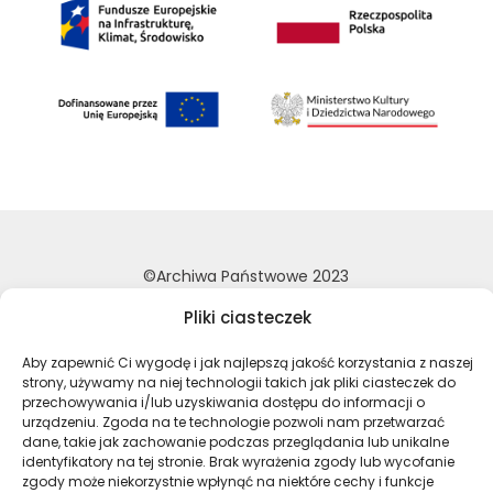
©Archiwa Państwowe 2023
Wykonanie:
nFinity.pl
Pliki ciasteczek
Deklaracja dostępności
Aby zapewnić Ci wygodę i jak najlepszą jakość korzystania z naszej
Polityka prywatności
strony, używamy na niej technologii takich jak pliki ciasteczek do
przechowywania i/lub uzyskiwania dostępu do informacji o
Mapa strony
urządzeniu. Zgoda na te technologie pozwoli nam przetwarzać
dane, takie jak zachowanie podczas przeglądania lub unikalne
identyfikatory na tej stronie. Brak wyrażenia zgody lub wycofanie
Profil Archiwa Państwowe w serwi
Profil Archiwa Państwowe w
Profil Archiwa Państ
Profil Archiwa 
zgody może niekorzystnie wpłynąć na niektóre cechy i funkcje