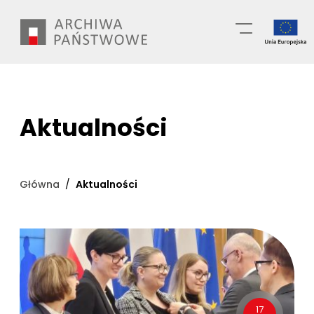
Przejdź
Wyszukiwarka
do
treści
Aktualności
Główna
Aktualności
17