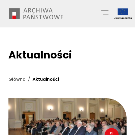
Przejdź
Wyszukiwarka
do
treści
Aktualności
Główna
Aktualności
15