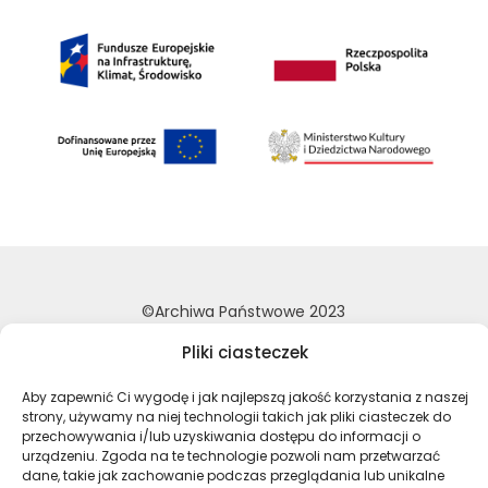
©Archiwa Państwowe 2023
Wykonanie:
nFinity.pl
Pliki ciasteczek
Deklaracja dostępności
Aby zapewnić Ci wygodę i jak najlepszą jakość korzystania z naszej
Polityka prywatności
strony, używamy na niej technologii takich jak pliki ciasteczek do
przechowywania i/lub uzyskiwania dostępu do informacji o
Mapa strony
urządzeniu. Zgoda na te technologie pozwoli nam przetwarzać
dane, takie jak zachowanie podczas przeglądania lub unikalne