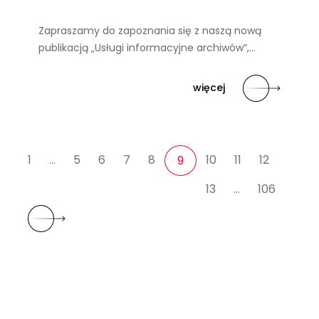
Zapraszamy do zapoznania się z naszą nową
publikacją „Usługi informacyjne archiwów”,…
więcej
1
…
5
6
7
8
10
11
12
9
13
…
106