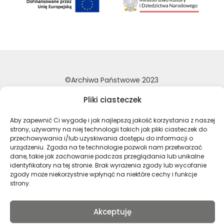
©Archiwa Państwowe 2023
Wykonanie:
nFinity.pl
Pliki ciasteczek
Deklaracja dostępności
Aby zapewnić Ci wygodę i jak najlepszą jakość korzystania z naszej
Polityka prywatności
strony, używamy na niej technologii takich jak pliki ciasteczek do
Mapa strony
przechowywania i/lub uzyskiwania dostępu do informacji o
urządzeniu. Zgoda na te technologie pozwoli nam przetwarzać
dane, takie jak zachowanie podczas przeglądania lub unikalne
identyfikatory na tej stronie. Brak wyrażenia zgody lub wycofanie
Profil Archiwa Państwowe w serwi
Profil Archiwa Państwowe w
Profil Archiwa Państ
Profil Archiwa 
zgody może niekorzystnie wpłynąć na niektóre cechy i funkcje
strony.
Polski
Akceptuję