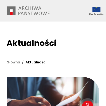
Przejdź
Wyszukiwarka
do
treści
Aktualności
Główna
Aktualności
12