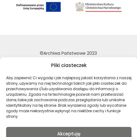
©Archiwa Państwowe 2023
Wykonanie:
nFinity.pl
Pliki ciasteczek
Deklaracja dostępności
Aby zapewnić Ci wygodę i jak najlepszą jakość korzystania z naszej
Polityka prywatności
strony, używamy na niej technologii takich jak pliki ciasteczek do
Mapa strony
przechowywania i/lub uzyskiwania dostępu do informacji o
urządzeniu. Zgoda na te technologie pozwoli nam przetwarzać
dane, takie jak zachowanie podczas przeglądania lub unikalne
identyfikatory na tej stronie. Brak wyrażenia zgody lub wycofanie
Profil Archiwa Państwowe w serwi
Profil Archiwa Państwowe w
Profil Archiwa Państ
Profil Archiwa 
zgody może niekorzystnie wpłynąć na niektóre cechy i funkcje
strony.
Polski
Akceptuję