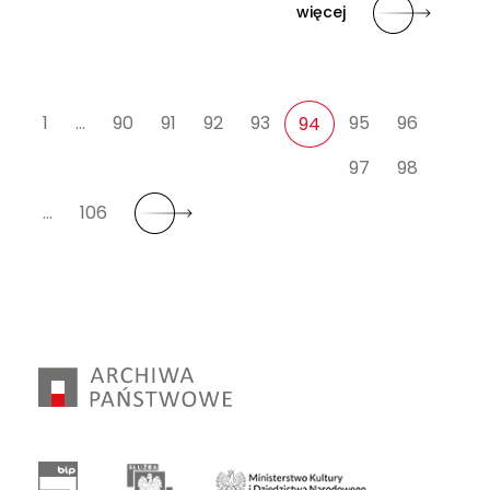
więcej
1
…
90
91
92
93
95
96
94
97
98
…
106