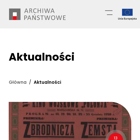
Przejdź
Wyszukiwarka
do
treści
Aktualności
Główna
Aktualności
13