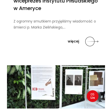
wiceprezes Instytutu Piłsudskiego
w Ameryce
Z ogromny smutkiem przyjęliśmy wiadomość o
śmierci p. Marka Zielińskiego,…
więcej
05
Lis