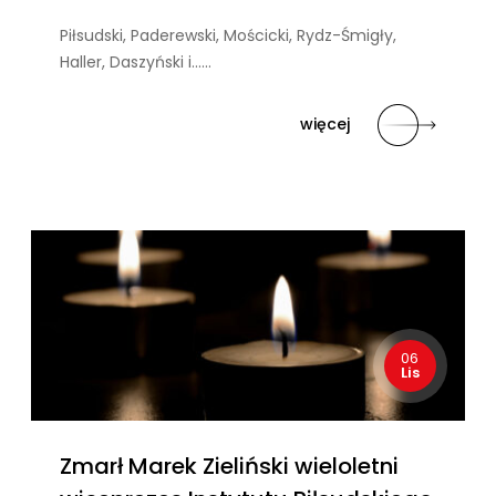
Piłsudski, Paderewski, Mościcki, Rydz-Śmigły,
Haller, Daszyński i……
więcej
06
Lis
Zmarł Marek Zieliński wieloletni