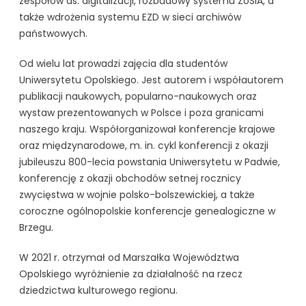
zespołów ds. digitalizacji, rozbudowy systemu ZoSIA, a
także wdrożenia systemu EZD w sieci archiwów
państwowych.
Od wielu lat prowadzi zajęcia dla studentów
Uniwersytetu Opolskiego. Jest autorem i współautorem
publikacji naukowych, popularno-naukowych oraz
wystaw prezentowanych w Polsce i poza granicami
naszego kraju. Współorganizował konferencje krajowe
oraz międzynarodowe, m. in. cykl konferencji z okazji
jubileuszu 800-lecia powstania Uniwersytetu w Padwie,
konferencję z okazji obchodów setnej rocznicy
zwycięstwa w wojnie polsko-bolszewickiej, a także
coroczne ogólnopolskie konferencje genealogiczne w
Brzegu.
W 2021 r. otrzymał od Marszałka Województwa
Opolskiego wyróżnienie za działalność na rzecz
dziedzictwa kulturowego regionu.