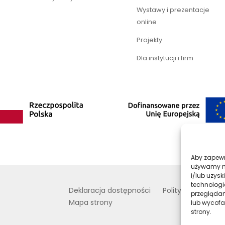
Wystawy i prezentacje
online
Projekty
Dla instytucji i firm
Aby zapewni
używamy na
i/lub uzys
technologi
Deklaracja dostępności
Polityka prywatno
przeglądani
Mapa strony
lub wycofa
strony.