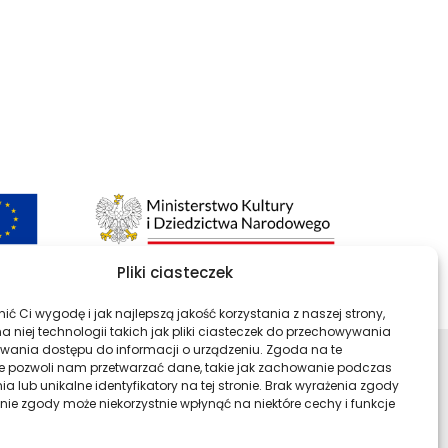
Pliki ciasteczek
ć Ci wygodę i jak najlepszą jakość korzystania z naszej strony,
 niej technologii takich jak pliki ciasteczek do przechowywania
kiwania dostępu do informacji o urządzeniu. Zgoda na te
e pozwoli nam przetwarzać dane, takie jak zachowanie podczas
ści
Profil Archiwa Państwowe w ser
Profil Archiwa Państwow
Profil Archiwa P
Profil Ar
a lub unikalne identyfikatory na tej stronie. Brak wyrażenia zgody
nie zgody może niekorzystnie wpłynąć na niektóre cechy i funkcje