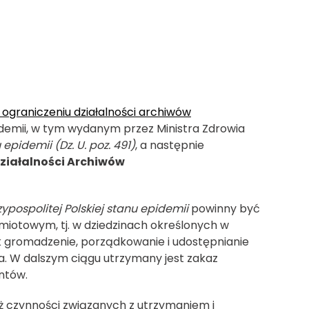
 ograniczeniu działalności archiwów
demii, w tym wydanym przez Ministra Zdrowia
pidemii (Dz. U. poz. 491)
, a następnie
ziałalności Archiwów
ypospolitej Polskiej stanu epidemii
powinny być
miotowym, tj. w dziedzinach określonych w
ka jak gromadzenie, porządkowanie i udostępnianie
. W dalszym ciągu utrzymany jest zakaz
entów.
ż czynności związanych z utrzymaniem i