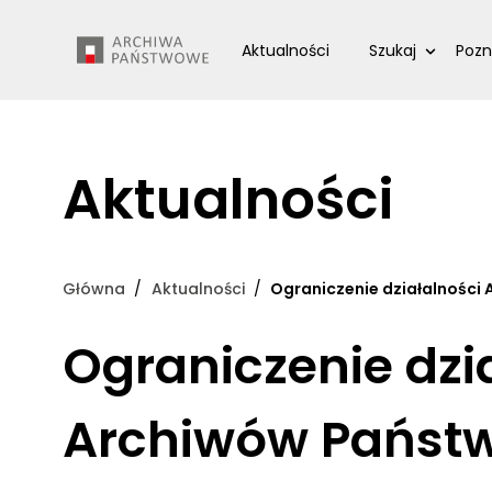
Przejdź
Wyszukiwarka
do
Aktualności
Szukaj
Pozn
treści
Aktualności
Główna
Aktualności
Ograniczenie działalnośc
Ograniczenie dzi
Archiwów Państ