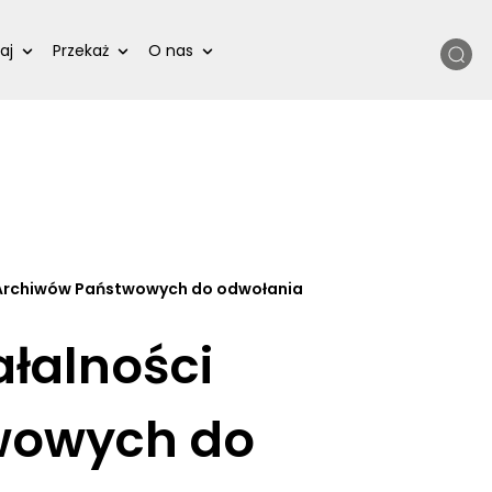
Szukaj
aj
Przekaż
O nas
i Archiwów Państwowych do odwołania
ałalności
wowych do