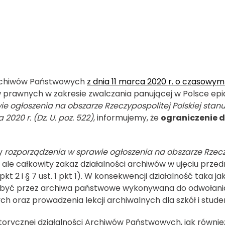
Archiwów Państwowych
z dnia 11 marca 2020 r. o czasowym
 prawnych w zakresie zwalczania panującej w Polsce epi
 ogłoszenia na obszarze Rzeczypospolitej Polskiej stanu e
020 r. (Dz. U. poz. 522)
, informujemy, że
ograniczenie d
sy
rozporządzenia w sprawie ogłoszenia na obszarze Rzecz
le całkowity zakaz działalności archiwów w ujęciu przed
t. 1 pkt 2 i § 7 ust. 1 pkt 1). W konsekwencji działalność ta
 być przez archiwa państwowe wykonywana do odwołania
ch oraz prowadzenia lekcji archiwalnych dla szkół i stud
torycznej działalności Archiwów Państwowych, jak równie