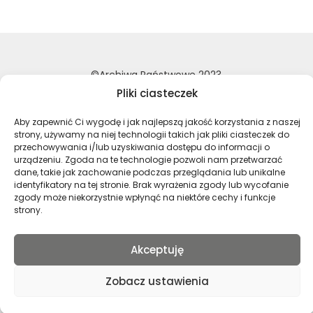
©Archiwa Państwowe 2023
Wykonanie:
nFinity.pl
Pliki ciasteczek
Deklaracja dostępności
Aby zapewnić Ci wygodę i jak najlepszą jakość korzystania z naszej
strony, używamy na niej technologii takich jak pliki ciasteczek do
Polityka prywatności
przechowywania i/lub uzyskiwania dostępu do informacji o
Mapa strony
urządzeniu. Zgoda na te technologie pozwoli nam przetwarzać
dane, takie jak zachowanie podczas przeglądania lub unikalne
identyfikatory na tej stronie. Brak wyrażenia zgody lub wycofanie
zgody może niekorzystnie wpłynąć na niektóre cechy i funkcje
Profil Archiwa Państwowe w serwi
Profil Archiwa Państwowe w
Profil Archiwa Państ
Profil Archiwa 
strony.
Akceptuję
Polski
Zobacz ustawienia