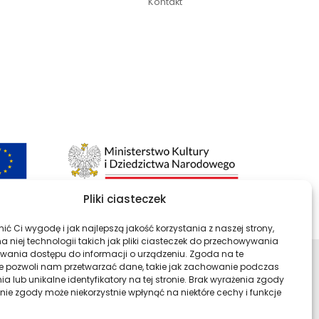
Kontakt
Pliki ciasteczek
ć Ci wygodę i jak najlepszą jakość korzystania z naszej strony,
 niej technologii takich jak pliki ciasteczek do przechowywania
kiwania dostępu do informacji o urządzeniu. Zgoda na te
e pozwoli nam przetwarzać dane, takie jak zachowanie podczas
ści
Profil Archiwa Państwowe w ser
Profil Archiwa Państwow
Profil Archiwa P
Profil Ar
a lub unikalne identyfikatory na tej stronie. Brak wyrażenia zgody
nie zgody może niekorzystnie wpłynąć na niektóre cechy i funkcje