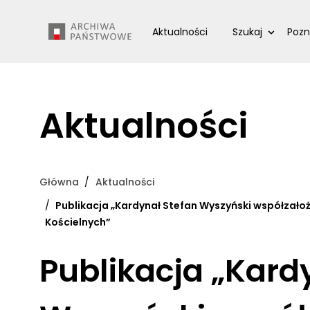
Przejdź
Wyszukiwarka
do
Aktualności
Szukaj
Pozn
treści
Aktualności
Główna
Aktualności
Publikacja „Kardynał Stefan Wyszyński współzałoż
Kościelnych”
Publikacja „Kard