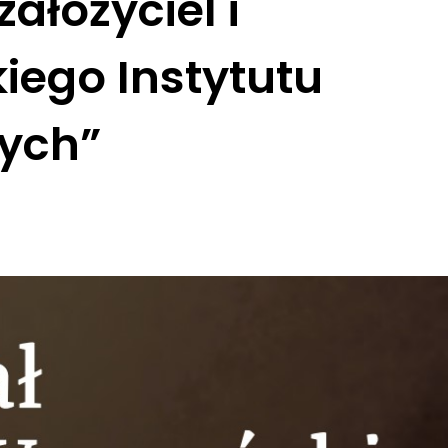
ałożyciel i
kiego Instytutu
nych”