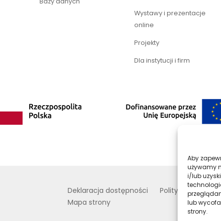
Bazy danych
Wystawy i prezentacje
online
Projekty
Dla instytucji i firm
Aby zapewni
używamy na
i/lub uzys
technologi
Deklaracja dostępności
Polityka prywatno
przeglądani
Mapa strony
lub wycofa
strony.