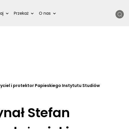
Szukaj
aj
Przekaż
O nas
yciel i protektor Papieskiego Instytutu Studiów
ynał Stefan