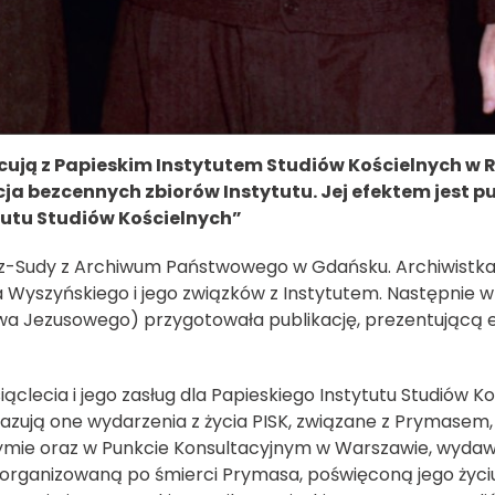
ują z Papieskim Instytutem Studiów Kościelnych w R
ja bezcennych zbiorów Instytutu. Jej efektem jest p
ytutu Studiów Kościelnych”
wicz-Sudy z Archiwum Państwowego w Gdańsku. Archiwistk
Wyszyńskiego i jego związków z Instytutem. Następnie wr
 Jezusowego) przygotowała publikację, prezentującą ef
ąclecia i jego zasług dla Papieskiego Instytutu Studiów Koś
azują one wydarzenia z życia PISK, związane z Prymasem, w
w Rzymie oraz w Punkcie Konsultacyjnym w Warszawie, wyda
organizowaną po śmierci Prymasa, poświęconą jego życiu i 