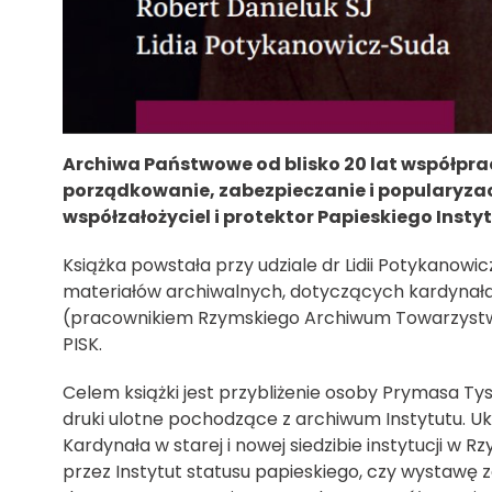
Archiwa Państwowe od blisko 20 lat współprac
porządkowanie, zabezpieczanie i popularyzac
współzałożyciel i protektor Papieskiego Inst
Książka powstała przy udziale dr Lidii Potykano
materiałów archiwalnych, dotyczących kardynała 
(pracownikiem Rzymskiego Archiwum Towarzystwa
PISK.
Celem książki jest przybliżenie osoby Prymasa Tysi
druki ulotne pochodzące z archiwum Instytutu. Uk
Kardynała w starej i nowej siedzibie instytucji 
przez Instytut statusu papieskiego, czy wystawę z