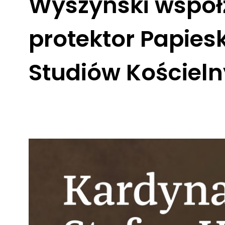
Wyszyński współz
protektor Papies
Studiów Kościel