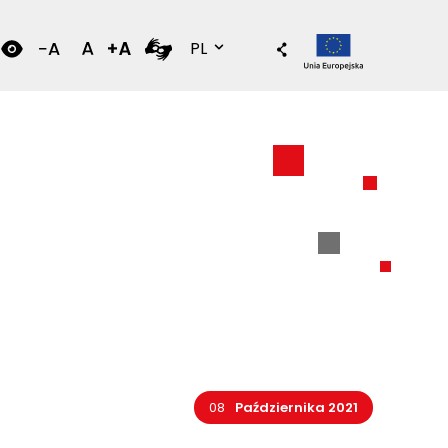
Wersja polska
PL
08
Października 2021