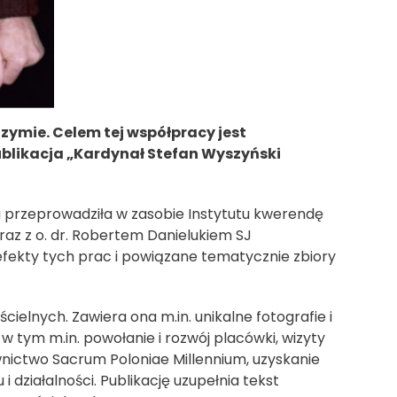
zymie. Celem tej współpracy jest
ublikacja „Kardynał Stefan Wyszyński
a przeprowadziła w zasobie Instytutu kwerendę
az z o. dr. Robertem Danielukiem SJ
ekty tych prac i powiązane tematycznie zbiory
cielnych. Zawiera ona m.in. unikalne fotografie i
 tym m.in. powołanie i rozwój placówki, wizyty
wnictwo Sacrum Poloniae Millennium, uzyskanie
działalności. Publikację uzupełnia tekst