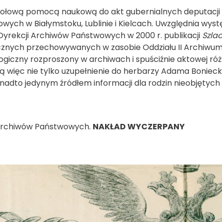
ołową pomocą naukową do akt gubernialnych deputacji 
ch w Białymstoku, Lublinie i Kielcach. Uwzględnia wyst
Dyrekcji Archiwów Państwowych w 2000 r. publikacji
Szla
cznych przechowywanych w zasobie Oddziału II Archiw
giczny rozproszony w archiwach i spuściźnie aktowej r
ią więc nie tylko uzupełnienie do herbarzy Adama Bonieck
nadto jedynym źródłem informacji dla rodzin nieobjętych
 Archiwów Państwowych.
NAKŁAD WYCZERPANY