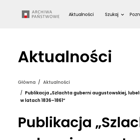
Przejdź
Wyszukiwarka
do
Aktualności
Szukaj
Pozn
treści
Aktualności
Główna
Aktualności
Publikacja „Szlachta guberni augustowskiej, lube
w latach 1836–1861”
Publikacja „Szla