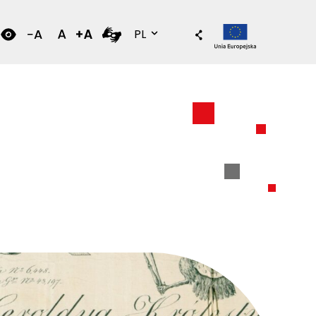
Wersja polska
PL