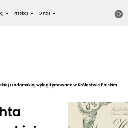
Szukaj
aj
Przekaż
O nas
lskiej i radomskiej wylegitymowana w Królestwie Polskim
chta