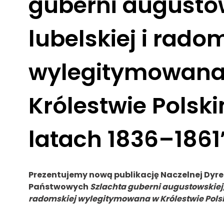
guberni augustow
lubelskiej i rado
wylegitymowana
Królestwie Polsk
latach 1836–1861
Prezentujemy nową publikację Naczelnej Dyre
Państwowych
Szlachta guberni augustowskiej, 
radomskiej wylegitymowana w Królestwie Polsk