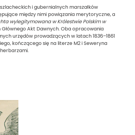
szlacheckich i gubernialnych marszałków
ępujące między nimi powiązania merytoryczne, a
chta wylegitymowana w Królestwie Polskim w
um Głównego Akt Dawnych. Oba opracowania
óżnych urzędów prowadzących w latach 1836–1861
iego, kończącego się na literze M2 i Seweryna
 herbarzami.