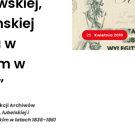
skiej,
mskiej
25
Kwietnia 2019
 w
im w
”
kcji Archiwów
lubelskiej i
im w latach 1836–1861