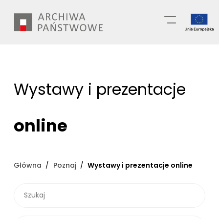
Przejdź
Wyszukiwarka
do
treści
Wystawy i prezentacje
online
Główna
Poznaj
Wystawy i prezentacje online
SZUKAJ