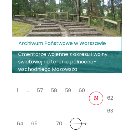
Archiwum Państwowe w Warszawie
Cmentarze wojenne z okresu I wojny
światowej na terenie północno-
wschodniego Mazowsza
1
…
57
58
59
60
62
61
63
64
65
…
70