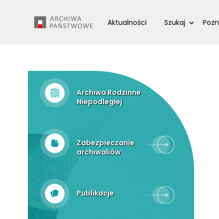
Przejdź
Wyszukiwarka
do
Aktualności
Szukaj
Pozn
treści
Archiwa Rodzinne
Niepodległej
Zabezpieczanie
archiwaliów
Publikacje