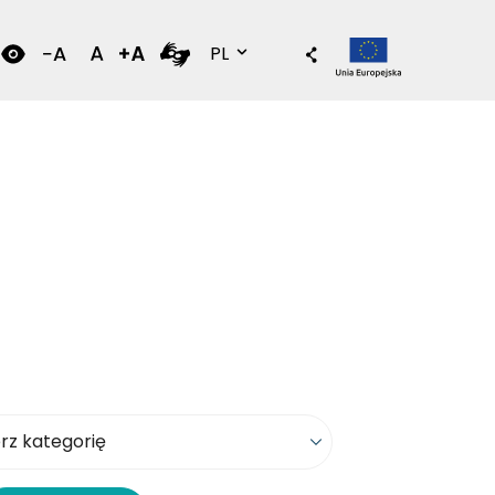
Wersja polska
PL
kategorię