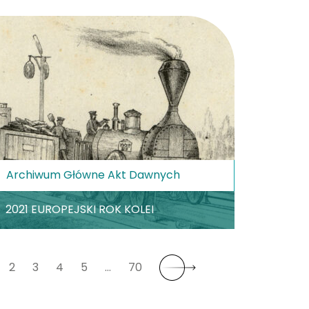
Archiwum Główne Akt Dawnych
2021 EUROPEJSKI ROK KOLEI
2
3
4
5
…
70