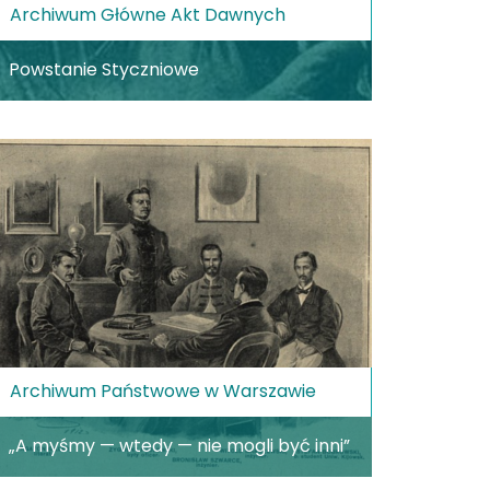
Archiwum Główne Akt Dawnych
Powstanie Styczniowe
Archiwum Państwowe w Warszawie
„A myśmy — wtedy — nie mogli być inni”