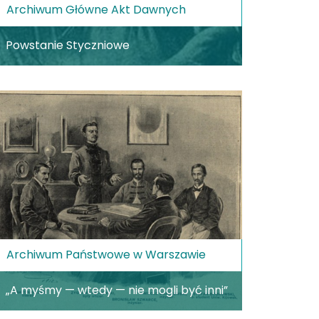
Archiwum Główne Akt Dawnych
Powstanie Styczniowe
Archiwum Państwowe w Warszawie
„A myśmy — wtedy — nie mogli być inni”