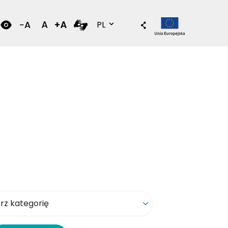
Wersja polska
PL
kategorię