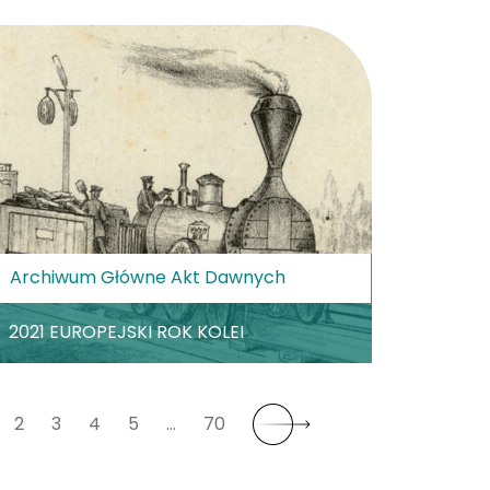
Archiwum Główne Akt Dawnych
2021 EUROPEJSKI ROK KOLEI
2
3
4
5
…
70