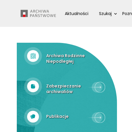
Przejdź
Wyszukiwarka
do
Aktualności
Szukaj
Pozn
treści
Archiwa Rodzinne
Niepodległej
Zabezpieczanie
archiwaliów
Publikacje