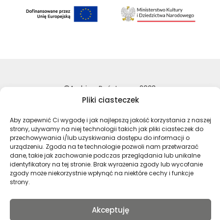
©Archiwa Państwowe 2023
Pliki ciasteczek
Wykonanie:
nFinity.pl
Aby zapewnić Ci wygodę i jak najlepszą jakość korzystania z naszej
Deklaracja dostępności
strony, używamy na niej technologii takich jak pliki ciasteczek do
Polityka prywatności
przechowywania i/lub uzyskiwania dostępu do informacji o
Mapa strony
urządzeniu. Zgoda na te technologie pozwoli nam przetwarzać
dane, takie jak zachowanie podczas przeglądania lub unikalne
identyfikatory na tej stronie. Brak wyrażenia zgody lub wycofanie
zgody może niekorzystnie wpłynąć na niektóre cechy i funkcje
Profil Archiwa Państwowe w serwi
Profil Archiwa Państwowe w
Profil Archiwa Państ
Profil Archiwa 
strony.
Akceptuję
Polski