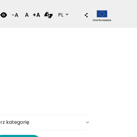
Wersja polska
PL
kategorię