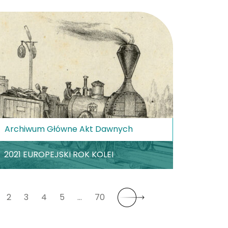
Archiwum Główne Akt Dawnych
2021 EUROPEJSKI ROK KOLEI
2
3
4
5
…
70