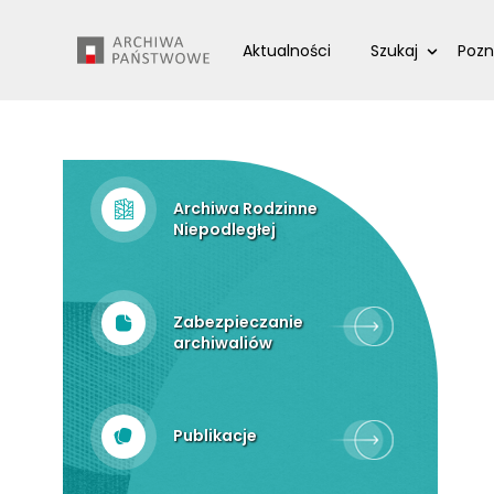
Przejdź
Wyszukiwarka
do
Aktualności
Szukaj
Pozn
treści
Archiwa Rodzinne
Niepodległej
Zabezpieczanie
archiwaliów
Publikacje