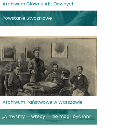
Archiwum Główne Akt Dawnych
Powstanie Styczniowe
Archiwum Państwowe w Warszawie
„A myśmy — wtedy — nie mogli być inni”