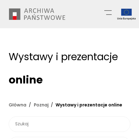
Przejdź
Wyszukiwarka
do
treści
Wystawy i prezentacje
online
Główna
Poznaj
Wystawy i prezentacje online
SZUKAJ