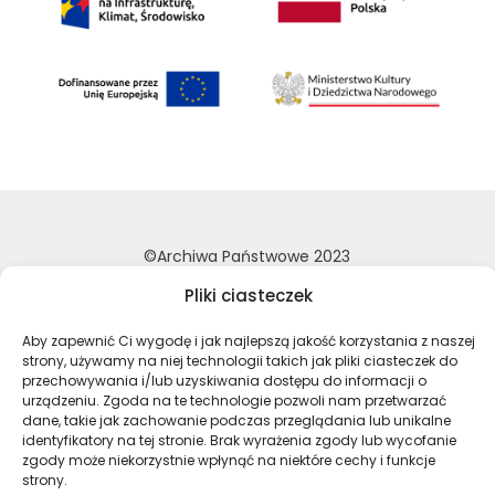
©Archiwa Państwowe 2023
Wykonanie:
nFinity.pl
Pliki ciasteczek
Deklaracja dostępności
Aby zapewnić Ci wygodę i jak najlepszą jakość korzystania z naszej
Polityka prywatności
strony, używamy na niej technologii takich jak pliki ciasteczek do
przechowywania i/lub uzyskiwania dostępu do informacji o
Mapa strony
urządzeniu. Zgoda na te technologie pozwoli nam przetwarzać
dane, takie jak zachowanie podczas przeglądania lub unikalne
identyfikatory na tej stronie. Brak wyrażenia zgody lub wycofanie
Profil Archiwa Państwowe w serwi
Profil Archiwa Państwowe w
Profil Archiwa Państ
Profil Archiwa 
zgody może niekorzystnie wpłynąć na niektóre cechy i funkcje
strony.