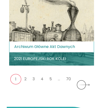
Archiwum Główne Akt Dawnych
2021 EUROPEJSKI ROK KOLEI
2
3
4
5
…
70
1