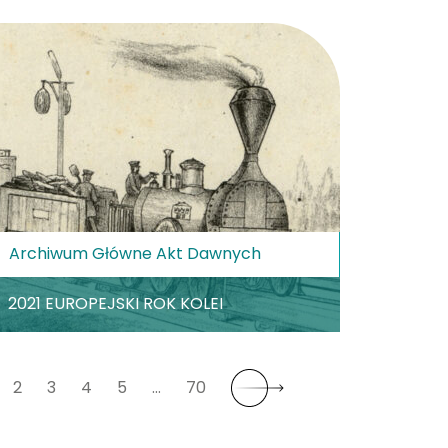
Archiwum Główne Akt Dawnych
2021 EUROPEJSKI ROK KOLEI
2
3
4
5
…
70