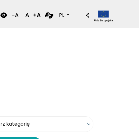
Wersja polska
PL
kategorię