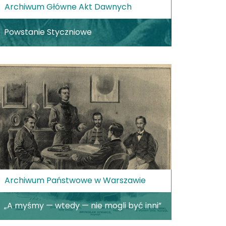
Archiwum Główne Akt Dawnych
Powstanie Styczniowe
Archiwum Państwowe w Warszawie
„A myśmy — wtedy — nie mogli być inni”