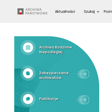
Przejdź
Wyszukiwarka
do
Aktualności
Szukaj
Pozn
treści
Archiwa Rodzinne
Niepodległej
Zabezpieczanie
archiwaliów
Publikacje