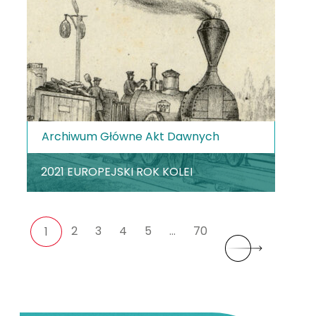
Archiwum Główne Akt Dawnych
2021 EUROPEJSKI ROK KOLEI
2
3
4
5
…
70
1