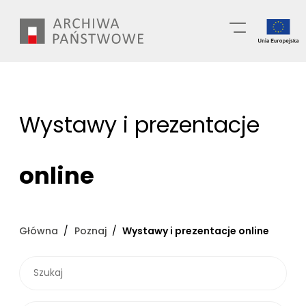
Przejdź
Wyszukiwarka
do
treści
Wystawy i prezentacje
online
Główna
Poznaj
Wystawy i prezentacje online
SZUKAJ