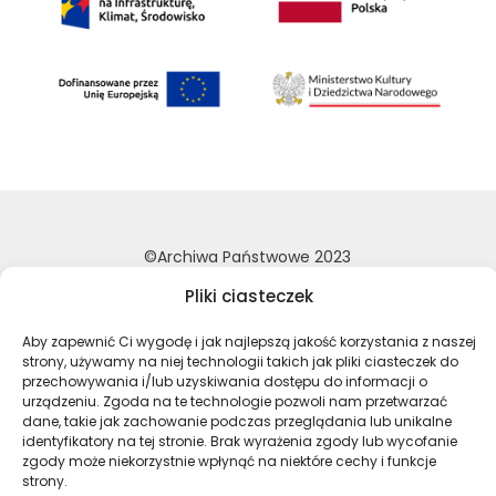
©Archiwa Państwowe 2023
Wykonanie:
nFinity.pl
Pliki ciasteczek
Deklaracja dostępności
Aby zapewnić Ci wygodę i jak najlepszą jakość korzystania z naszej
Polityka prywatności
strony, używamy na niej technologii takich jak pliki ciasteczek do
przechowywania i/lub uzyskiwania dostępu do informacji o
Mapa strony
urządzeniu. Zgoda na te technologie pozwoli nam przetwarzać
dane, takie jak zachowanie podczas przeglądania lub unikalne
identyfikatory na tej stronie. Brak wyrażenia zgody lub wycofanie
Profil Archiwa Państwowe w serwi
Profil Archiwa Państwowe w
Profil Archiwa Państ
Profil Archiwa 
zgody może niekorzystnie wpłynąć na niektóre cechy i funkcje
strony.