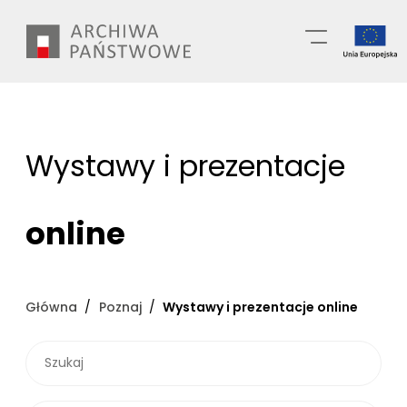
Przejdź
Wyszukiwarka
do
treści
Wystawy i prezentacje
online
Główna
Poznaj
Wystawy i prezentacje online
SZUKAJ