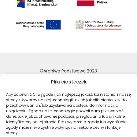
©Archiwa Państwowe 2023
Wykonanie:
nFinity.pl
Pliki ciasteczek
Deklaracja dostępności
Aby zapewnić Ci wygodę i jak najlepszą jakość korzystania z naszej
Polityka prywatności
strony, używamy na niej technologii takich jak pliki ciasteczek do
przechowywania i/lub uzyskiwania dostępu do informacji o
Mapa strony
urządzeniu. Zgoda na te technologie pozwoli nam przetwarzać
dane, takie jak zachowanie podczas przeglądania lub unikalne
identyfikatory na tej stronie. Brak wyrażenia zgody lub wycofanie
Profil Archiwa Państwowe w serwi
Profil Archiwa Państwowe w
Profil Archiwa Państ
Profil Archiwa 
zgody może niekorzystnie wpłynąć na niektóre cechy i funkcje
strony.