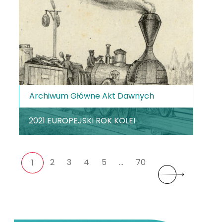
Archiwum Główne Akt Dawnych
2021 EUROPEJSKI ROK KOLEI
2
3
4
5
…
70
1