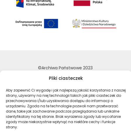
©Archiwa Państwowe 2023
Wykonanie:
nFinity.pl
Pliki ciasteczek
Deklaracja dostępności
Aby zapewnić Ci wygodę i jak najlepszą jakość korzystania z naszej
Polityka prywatności
strony, używamy na niej technologii takich jak pliki ciasteczek do
przechowywania i/lub uzyskiwania dostępu do informacji o
Mapa strony
urządzeniu. Zgoda na te technologie pozwoli nam przetwarzać
dane, takie jak zachowanie podczas przeglądania lub unikalne
identyfikatory na tej stronie. Brak wyrażenia zgody lub wycofanie
Profil Archiwa Państwowe w serwi
Profil Archiwa Państwowe w
Profil Archiwa Państ
Profil Archiwa 
zgody może niekorzystnie wpłynąć na niektóre cechy i funkcje
strony.