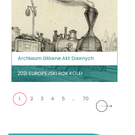
Archiwum Główne Akt Dawnych
2021 EUROPEJSKI ROK KOLEI
2
3
4
5
…
70
1