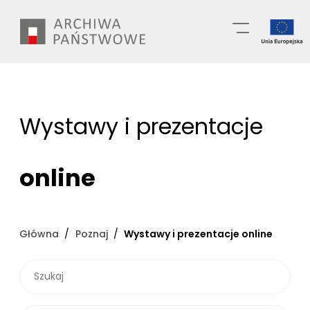
Przejdź
Wyszukiwarka
do
treści
Wystawy i prezentacje
online
Główna
Poznaj
Wystawy i prezentacje online
SZUKAJ