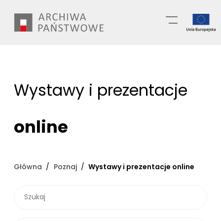
Przejdź
Wyszukiwarka
do
treści
Wystawy i prezentacje
online
Główna
Poznaj
Wystawy i prezentacje online
SZUKAJ