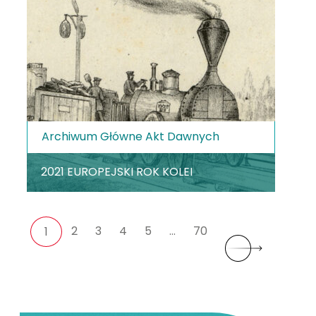
Archiwum Główne Akt Dawnych
2021 EUROPEJSKI ROK KOLEI
2
3
4
5
…
70
1