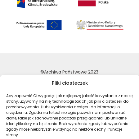
©Archiwa Państwowe 2023
Wykonanie:
nFinity.pl
Pliki ciasteczek
Deklaracja dostępności
Aby zapewnić Ci wygodę i jak najlepszą jakość korzystania z naszej
Polityka prywatności
strony, używamy na niej technologii takich jak pliki ciasteczek do
przechowywania i/lub uzyskiwania dostępu do informacji o
Mapa strony
urządzeniu. Zgoda na te technologie pozwoli nam przetwarzać
dane, takie jak zachowanie podczas przeglądania lub unikalne
identyfikatory na tej stronie. Brak wyrażenia zgody lub wycofanie
Profil Archiwa Państwowe w serwi
Profil Archiwa Państwowe w
Profil Archiwa Państ
Profil Archiwa 
zgody może niekorzystnie wpłynąć na niektóre cechy i funkcje
strony.